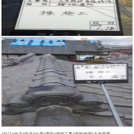
#松江#米子#安来#出雲#雲南#屋根工事#屋根修理#石倉窯業