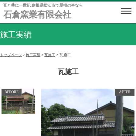
瓦と共に一世紀 島根県松江市で屋根の事なら
石倉窯業有限会社
施工実績
>
>
>
瓦施工
トップページ
施工実績
瓦施工
瓦施工
BEFORE
AFTER