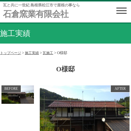
瓦と共に一世紀 島根県松江市で屋根の事なら
石倉窯業有限会社
施工実績
>
>
>
O様邸
トップページ
施工実績
瓦施工
O様邸
BEFORE
AFTER