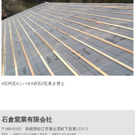
#石州瓦#シバオ#赤瓦#瓦葺き替え
石倉窯業有限会社
〒699-0102 島根県松江市東出雲町下意東1221-5
TEL： 0852-52-2400 / FAX： 0852-52-6440