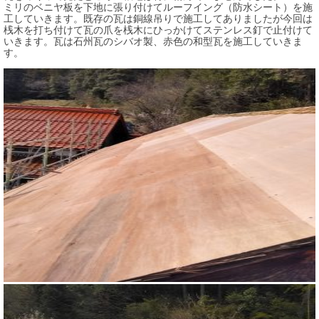
ミリのベニヤ板を下地に張り付けてルーフイング（防水シート）を施
工していきます。既存の瓦は銅線吊りで施工してありましたが今回は
桟木を打ち付けて瓦の爪を桟木にひっかけてステンレス釘で止付けて
いきます。瓦は石州瓦のシバオ製、赤色の和型瓦を施工していきま
す。